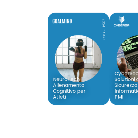
2024
- CXO
CyberSecu
NeuroTech |
Soluzioni 
Allenamento
Sicurezza
Cognitivo per
Informati
Atleti
PMI