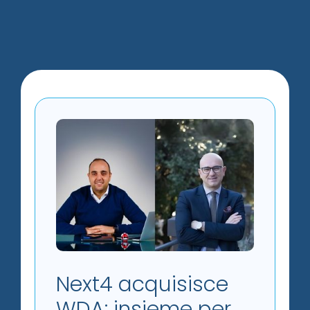
Next4 acquisisce
WDA: insieme per